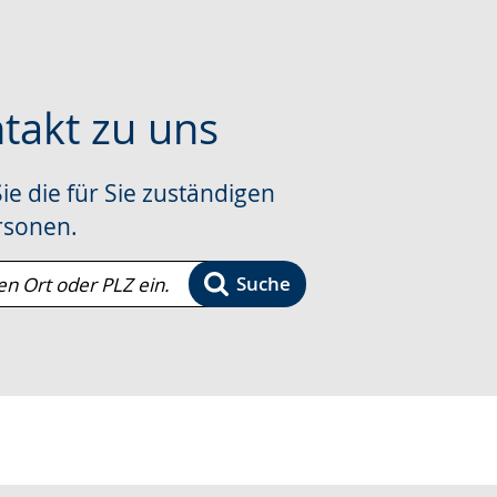
ntakt zu uns
ie die für Sie zuständigen
che
rsonen.
Suche