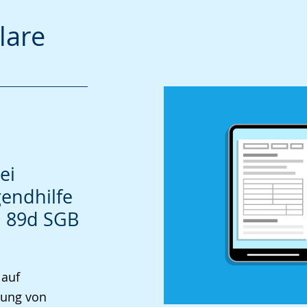
lare
ei
endhilfe
§ 89d SGB
 auf
rung von