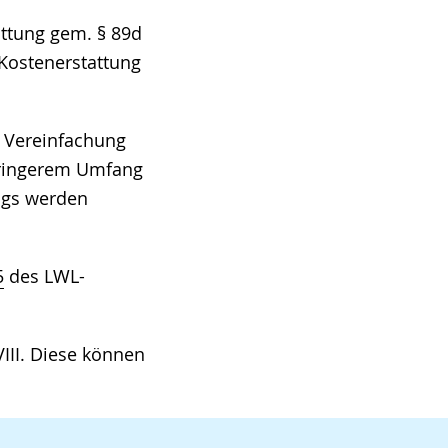
attung gem. § 89d
 Kostenerstattung
r Vereinfachung
eringerem Umfang
rags werden
5
des LWL-
VIII. Diese können