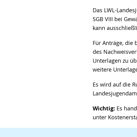
angezeigt.
Das LWL-Landesju
SGB VIII bei Gew
kann ausschließl
Für Anträge, die
des Nachweisverf
Unterlagen zu übe
weitere Unterlag
Es wird auf die 
Landesjugendamt
Wichtig:
Es hande
unter Kostenersta