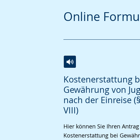
Online Formu
Zur
Aktiviere
Ein
Kostenerstattung b
Leichten
Audio-
Video
Gewährung von Jug
Sprache
Unterstützung.
in
nach der Einreise (
wechseln.
Deutscher
Gebärdensprache
VIII)
wird
Hier können Sie Ihren Antrag
angezeigt.
Kostenerstattung bei Gewäh