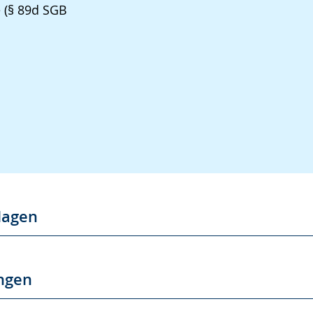
e (§ 89d SGB
lagen
ngen