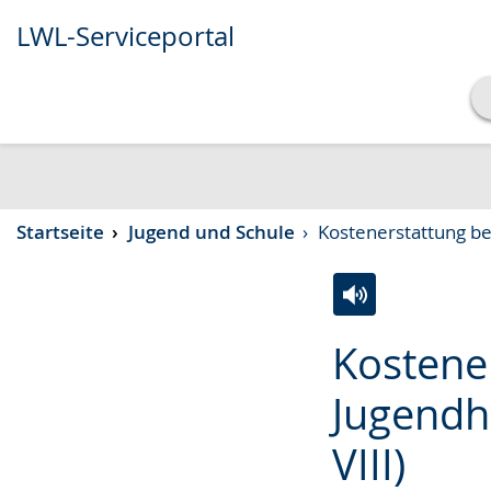
LWL-Serviceportal
Transkript anzeigen
Abspielen
Pausieren
Startseite
Jugend und Schule
Kostenerstattung be
Zur
Aktiviere
Ein
Kostene
Leichten
Audio-
Video
Sprache
Unterstützung.
in
Jugendhi
wechseln.
Deutscher
VIII)
Gebärdensprach
wird