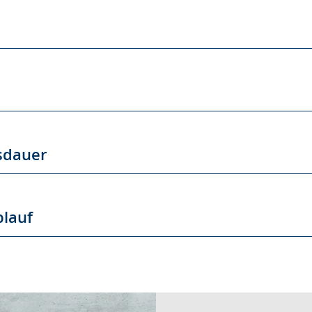
sdauer
blauf