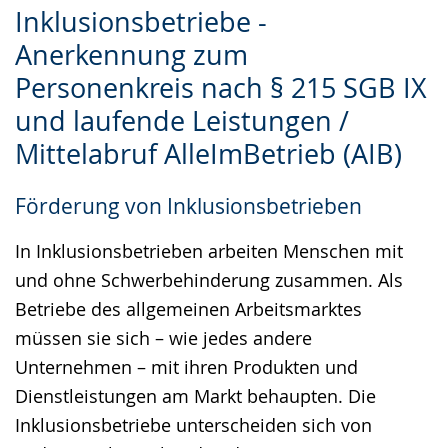
Inklusionsbetriebe -
Leichten
Audio-
Video
Anerkennung zum
Sprache
Unterstützung.
in
Personenkreis nach § 215 SGB IX
wechseln.
Deutscher
Gebärdensprache
und laufende Leistungen /
wird
Mittelabruf AlleImBetrieb (AIB)
angezeigt.
Förderung von Inklusionsbetrieben
In Inklusionsbetrieben arbeiten Menschen mit
und ohne Schwerbehinderung zusammen. Als
Betriebe des allgemeinen Arbeitsmarktes
müssen sie sich – wie jedes andere
Unternehmen – mit ihren Produkten und
Dienstleistungen am Markt behaupten. Die
Inklusionsbetriebe unterscheiden sich von