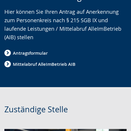
r
t
n
Hier können Sie Ihren Antrag auf Anerkennung
L
i
V
zum Personenkreis nach § 215 SGB IX und
e
v
i
laufende Leistungen / Mittelabruf AlleImBetrieb
i
i
d
(AIB) stellen
c
e
e
h
r
o
Antragsformular
t
e
i
Mittelabruf AlleImBetrieb AIB
e
A
n
n
u
D
S
d
e
p
i
u
r
o
t
Zuständige Stelle
a
-
s
c
U
c
h
n
h