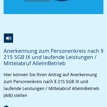
Zur
Aktiviere
Ein
Anerkennung zum Personenkreis nach §
Leichten
Audio-
Video
215 SGB IX und laufende Leistungen /
Sprache
Unterstützung.
in
Mittelabruf AlleImBetrieb
wechseln.
Deutscher
Gebärdensprache
Hier können Sie Ihren Antrag auf Anerkennung
wird
zum Personenkreis nach § 215 SGB IX und
angezeigt.
laufende Leistungen / Mittelabruf AlleImBetrieb
(AIB) stellen