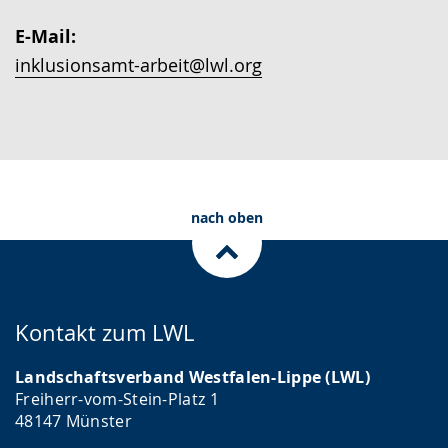
wird
e
angezeigt.
E-Mail:
w
inklusionsamt-arbeit@lwl.org
i
r
d
a
n
nach oben
g
e
z
e
Kontakt zum LWL
i
g
Landschaftsverband Westfalen-Lippe (LWL)
Freiherr-vom-Stein-Platz 1
t
48147 Münster
.