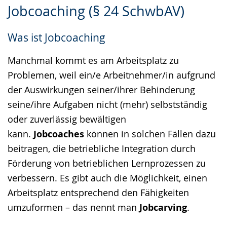
Jobcoaching (§ 24 SchwbAV)
Leichten
Audio-
Video
Sprache
Unterstützung.
in
Was ist Jobcoaching
wechseln.
Deutscher
Gebärdensprache
Manchmal kommt es am Arbeitsplatz zu
wird
Problemen, weil ein/e Arbeitnehmer/in aufgrund
angezeigt.
der Auswirkungen seiner/ihrer Behinderung
seine/ihre Aufgaben nicht (mehr) selbstständig
oder zuverlässig bewältigen
kann.
Jobcoaches
können in solchen Fällen dazu
beitragen, die betriebliche Integration durch
Förderung von betrieblichen Lernprozessen zu
verbessern. Es gibt auch die Möglichkeit, einen
Arbeitsplatz entsprechend den Fähigkeiten
umzuformen – das nennt man
Jobcarving
.