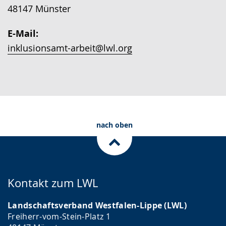
r
Gebärdensprache
e
48147 Münster
a
wird
z
c
angezeigt.
E-Mail:
e
h
inklusionsamt-arbeit@lwl.org
i
e
g
w
t
i
.
r
d
nach oben
a
n
g
e
Kontakt zum LWL
z
Landschaftsverband Westfalen-Lippe (LWL)
e
Freiherr-vom-Stein-Platz 1
i