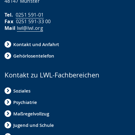
48147 Münster
g
Tel.
0251 591-01
t
Fax
0251 591-33 00
.
Mail
lwl@lwl.org
Kontakt und Anfahrt
Gehörlosentelefon
Kontakt zu LWL-Fachbereichen
Soziales
Psychiatrie
Maßregelvollzug
Jugend und Schule