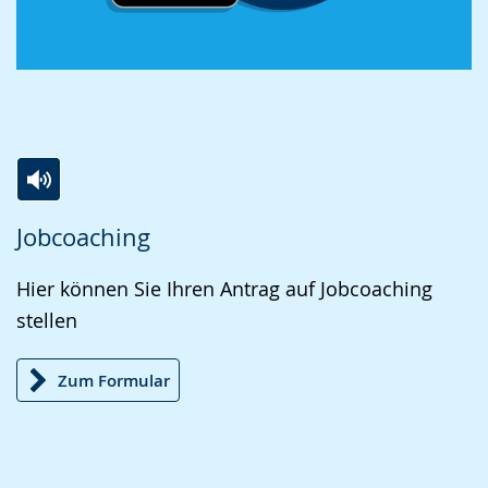
Zur
Aktiviere
Ein
Jobcoaching
Leichten
Audio-
Video
Sprache
Unterstützung.
in
Hier können Sie Ihren Antrag auf Jobcoaching
wechseln.
Deutscher
stellen
Gebärdensprache
wird
Zum Formular
angezeigt.