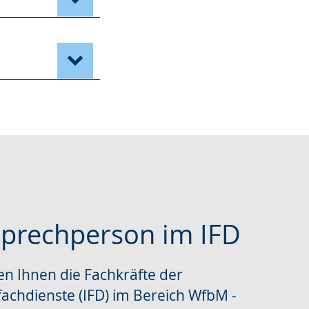
sprechperson im IFD
en Ihnen die Fachkräfte der
che
fachdienste (IFD) im Bereich WfbM -