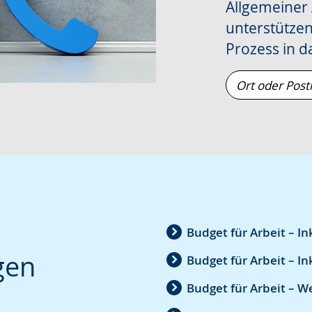
wird
Allgemeiner
angezeigt.
unterstützen
Prozess in d
Ort
oder
Postleitzahl
Budget für Arbeit – I
gen
Budget für Arbeit – I
Budget für Arbeit – W