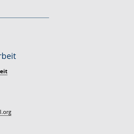
rbeit
eit
l.org