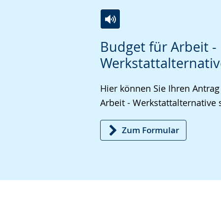
Zur
Aktiviere
Ein
Budget für Arbeit -
Leichten
Audio-
Video
Werkstattalternati
Sprache
Unterstützung.
in
wechseln.
Deutscher
Hier können Sie Ihren Antrag
Gebärdensprache
Arbeit - Werkstattalternative 
wird
angezeigt.
Zum Formular