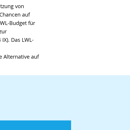
ützung von
 Chancen auf
LWL-Budget für
zur
 IX). Das LWL-
 Alternative auf