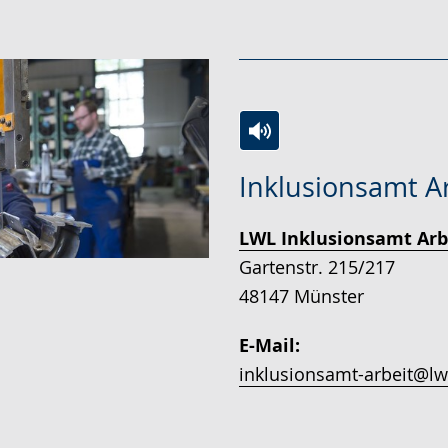
Zur
Aktiviere
Ein
Inklusionsamt A
Leichten
Audio-
Video
Sprache
Unterstützung.
in
LWL Inklusionsamt Arb
wechseln.
Deutscher
Gartenstr. 215/217
Gebärdensprache
48147 Münster
wird
angezeigt.
E-Mail:
inklusionsamt-arbeit@lw