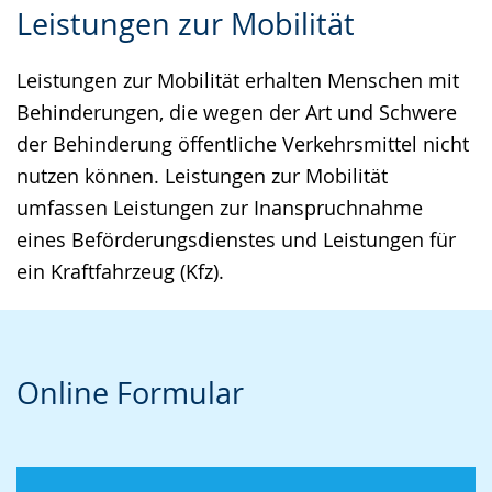
Leistungen zur Mobilität
Leichten
Audio-
Video
Sprache
Unterstützung.
in
Leistungen zur Mobilität erhalten Menschen mit
wechseln.
Deutscher
Behinderungen, die wegen der Art und Schwere
Gebärdensprache
der Behinderung öffentliche Verkehrsmittel nicht
wird
nutzen können. Leistungen zur Mobilität
angezeigt.
umfassen Leistungen zur Inanspruchnahme
eines Beförderungsdienstes und Leistungen für
ein Kraftfahrzeug (Kfz).
Online Formular