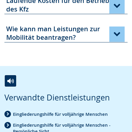
Laufende Kosten für den Betrieb
des Kfz
Wie kann man Leistungen zur
Mobilität beantragen?
Zur
Aktiviere
Ein
Verwandte Dienstleistungen
Leichten
Audio-
Video
Sprache
Unterstützung.
in
Eingliederungshilfe für volljährige Menschen
wechseln.
Deutscher
Gebärdensprache
Eingliederungshilfe für volljährige Menschen -
Persönliche Sicht