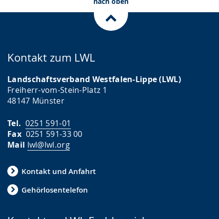
n
nach oben
g
e
z
Kontakt zum LWL
e
i
Landschaftsverband Westfalen-Lippe (LWL)
g
Freiherr-vom-Stein-Platz 1
48147 Münster
t
.
Tel.
0251 591-01
Fax
0251 591-33 00
Mail
lwl@lwl.org
Kontakt und Anfahrt
Gehörlosentelefon