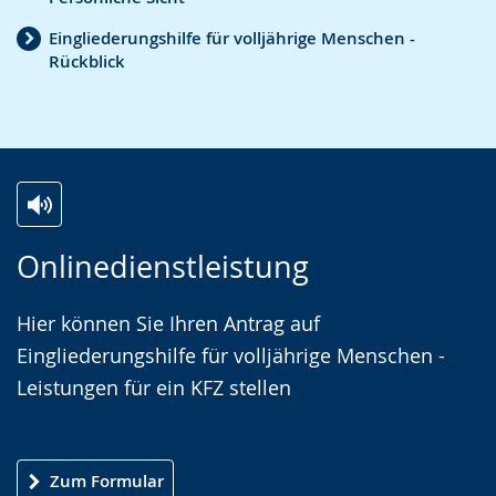
wird
angezeigt.
Eingliederungshilfe für volljährige Menschen -
Rückblick
Z
A
E
Onlinedienstleistung
u
k
i
r
t
n
Hier können Sie Ihren Antrag auf
L
i
V
Eingliederungshilfe für volljährige Menschen -
e
v
i
Leistungen für ein KFZ stellen
i
i
d
c
e
e
h
r
o
Zum Formular