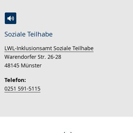
l
z
d
n
u
e
.
n
n
Zur
Aktiviere
Ein
g
s
Soziale Teilhabe
Leichten
Audio-
Video
.
p
Sprache
Unterstützung.
in
LWL-Inklusionsamt Soziale Teilhabe
r
wechseln.
Deutscher
Warendorfer Str. 26-28
a
Gebärdensprache
48145 Münster
c
wird
h
angezeigt.
Telefon:
e
0251 591-5115
w
i
r
d
a