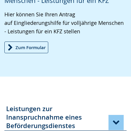
Menschen - Leistungen für ein KFZ
Sprache
Unterstützung.
in
wechseln.
Deutscher
Hier können Sie Ihren Antrag
Gebärdensprache
auf Eingliederungshilfe für volljährige Menschen
wird
- Leistungen für ein KFZ stellen
angezeigt.
Zum Formular
Leistungen zur
Inanspruchnahme eines
Beförderungsdienstes