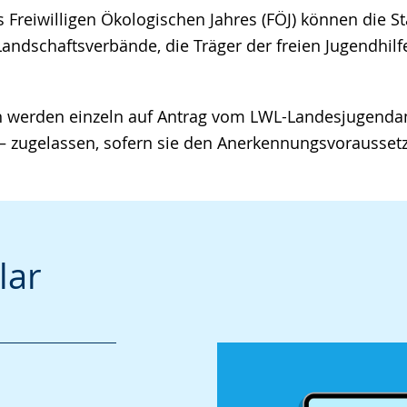
s Freiwilligen Ökologischen Jahres (FÖJ) können die S
andschaftsverbände, die Träger der freien Jugendhil
en werden einzeln auf Antrag vom LWL-Landesjugenda
e – zugelassen, sofern sie den Anerkennungsvorausse
lar