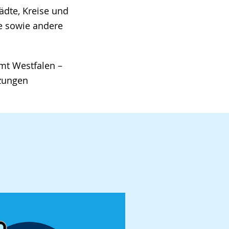
tädte, Kreise und
fe sowie andere
mt Westfalen –
tzungen