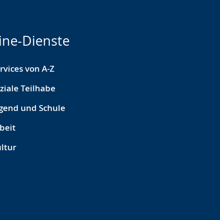
ine-Dienste
rvices von A-Z
ziale Teilhabe
gend und Schule
beit
ltur