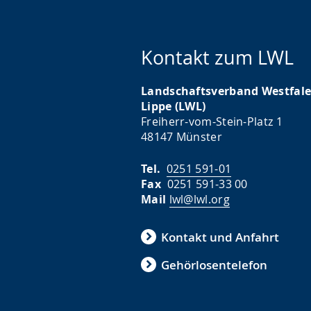
g
s
.
p
Kontakt zum LWL
r
a
Landschaftsverband Westfale
c
Lippe (LWL)
h
Freiherr-vom-Stein-Platz 1
e
48147 Münster
w
Tel.
0251 591-01
i
Fax
0251 591-33 00
r
Mail
lwl@lwl.org
d
a
Kontakt und Anfahrt
n
Gehörlosentelefon
g
e