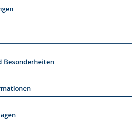
ngen
d Besonderheiten
ormationen
lagen