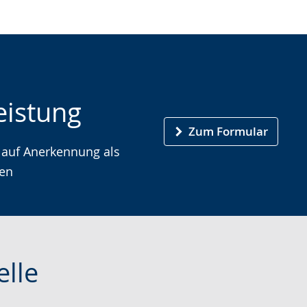
eistung
Zum Formular
 auf Anerkennung als
len
elle