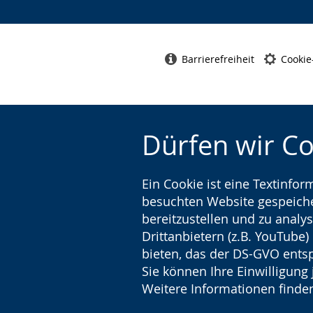
z
e
i
Barrierefreiheit
Cookie
g
t
.
Dürfen wir C
Ein Cookie ist eine Textinfo
besuchten Website gespeicher
bereitzustellen und zu analys
Drittanbietern (z.B. YouTube
bieten, das der DS-GVO entsp
Sie können Ihre Einwilligung 
Weitere Informationen finden