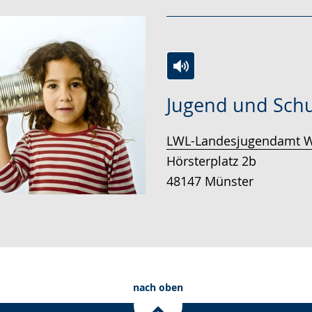
Zur
Aktiviere
Ein
Jugend und Sch
Leichten
Audio-
Video
Sprache
Unterstützung.
in
LWL-Landesjugendamt W
wechseln.
Deutscher
Hörsterplatz 2b
Gebärdensprache
48147 Münster
wird
angezeigt.
nach oben