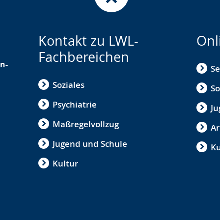
Kontakt zu LWL-
Onl
Fachbereichen
n-
Se
Soziales
So
Psychiatrie
Ju
Maßregelvollzug
Ar
Jugend und Schule
Ku
Kultur