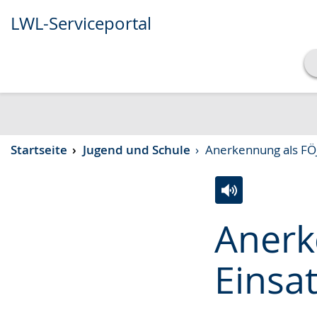
LWL-Serviceportal
Transkript anzeigen
Abspielen
Pausieren
Startseite
Jugend und Schule
Anerkennung als FÖJ-
Zur
Aktiviere
Ein
Anerk
Leichten
Audio-
Video
Sprache
Unterstützung.
in
Einsat
wechseln.
Deutscher
Gebärdensprach
wird