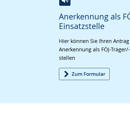
Zur
Aktiviere
Ein
Anerkennung als FÖ
Leichten
Audio-
Video
Einsatzstelle
Sprache
Unterstützung.
in
wechseln.
Deutscher
Hier können Sie Ihren Antrag
Gebärdensprache
Anerkennung als FÖJ-Träger/-
wird
stellen
angezeigt.
Zum Formular