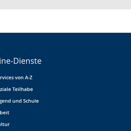
ine-Dienste
rvices von A-Z
ziale Teilhabe
gend und Schule
beit
ltur