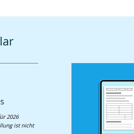
lar
ds
für 2026
lung ist nicht