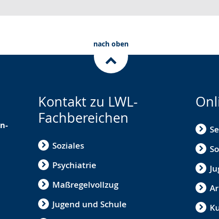
nach oben
Kontakt zu LWL-
Onl
Fachbereichen
n-
Se
Soziales
So
Psychiatrie
Ju
Maßregelvollzug
Ar
Jugend und Schule
Ku