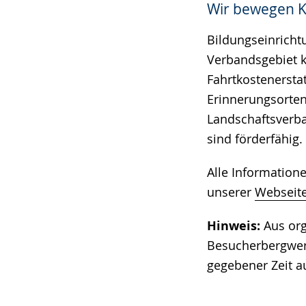
Wir bewegen K
Gebärdensprach
wird
Bildungseinricht
angezeigt.
Verbandsgebiet k
Fahrtkostenersta
Erinnerungsorten
Landschaftsverb
sind förderfähig.
Alle Informatione
unserer
Webseit
Hinweis:
Aus org
Besucherbergwerk
gegebener Zeit a