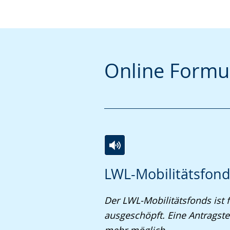
Online Formu
Zur
Aktiviere
Ein
LWL-Mobilitätsfon
Leichten
Audio-
Video
Sprache
Unterstützung.
in
Der LWL-Mobilitätsfonds ist 
wechseln.
Deutscher
ausgeschöpft. Eine Antragstel
Gebärdensprache