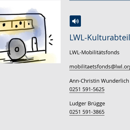
Zur
Aktiviere
Ein
LWL-Kulturabtei
Leichten
Audio-
Video
Sprache
Unterstützung.
in
LWL-Mobilitätsfonds
wechseln.
Deutscher
Gebärdensprache
mobilitaetsfonds@lwl.or
wird
Ann-Christin Wunderlich
angezeigt.
0251 591-5625
Ludger Brügge
0251 591-3865