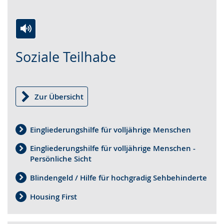
Zur
Aktiviere
Ein
Soziale Teilhabe
Leichten
Audio-
Video
Sprache
Unterstützung.
in
wechseln.
Deutscher
Gebärdensprache
Zur Übersicht
wird
angezeigt.
Eingliederungshilfe für volljährige Menschen
Eingliederungshilfe für volljährige Menschen -
Persönliche Sicht
Blindengeld / Hilfe für hochgradig Sehbehinderte
Housing First