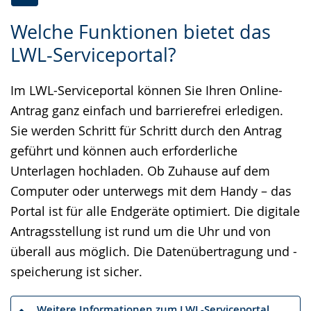
Zur
Aktiviere
Ein
Welche Funktionen bietet das
Leichten
Audio-
Video
LWL-Serviceportal?
Sprache
Unterstützung.
in
wechseln.
Deutscher
Im LWL-Serviceportal können Sie Ihren Online-
Gebärdensprache
Antrag ganz einfach und barrierefrei erledigen.
wird
Sie werden Schritt für Schritt durch den Antrag
angezeigt.
geführt und können auch erforderliche
Unterlagen hochladen. Ob Zuhause auf dem
Computer oder unterwegs mit dem Handy – das
Portal ist für alle Endgeräte optimiert. Die digitale
Antragsstellung ist rund um die Uhr und von
überall aus möglich. Die Datenübertragung und -
speicherung ist sicher.
Weitere Informationen zum LWL-Serviceportal