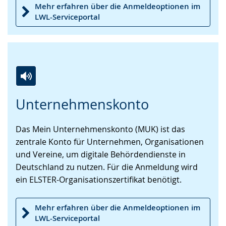
Mehr erfahren über die Anmeldeoptionen im
LWL-Serviceportal
Zur
Aktiviere
Ein
Unternehmenskonto
Leichten
Audio-
Video
Sprache
Unterstützung.
in
Das Mein Unternehmenskonto (MUK) ist das
wechseln.
Deutscher
zentrale Konto für Unternehmen, Organisationen
Gebärdensprache
und Vereine, um digitale Behördendienste in
wird
Deutschland zu nutzen. Für die Anmeldung wird
angezeigt.
ein ELSTER-Organisationszertifikat benötigt.
Mehr erfahren über die Anmeldeoptionen im
LWL-Serviceportal