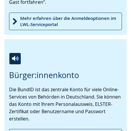
Gast fortfahren“.
angezeigt.
Mehr erfahren über die Anmeldeoptionen im
LWL-Serviceportal
Zur
Aktiviere
Ein
Bürger:innenkonto
Leichten
Audio-
Video
Sprache
Unterstützung.
in
Die BundID ist das zentrale Konto für viele Online-
wechseln.
Deutscher
Services von Behörden in Deutschland. Sie können
Gebärdensprache
das Konto mit Ihrem Personalausweis, ELSTER-
wird
Zertifikat oder Benutzername und Passwort
angezeigt.
erstellen.