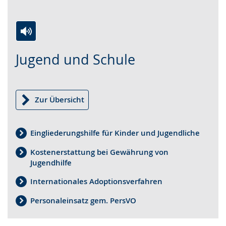
Zur
Aktiviere
Ein
Jugend und Schule
Leichten
Audio-
Video
Sprache
Unterstützung.
in
wechseln.
Deutscher
Gebärdensprache
Zur Übersicht
wird
angezeigt.
Eingliederungshilfe für Kinder und Jugendliche
Kostenerstattung bei Gewährung von
Jugendhilfe
Internationales Adoptionsverfahren
Personaleinsatz gem. PersVO