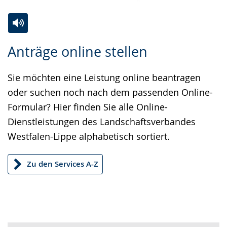
Zur
Aktiviere
Ein
Anträge online stellen
Leichten
Audio-
Video
Sprache
Unterstützung.
in
Sie möchten eine Leistung online beantragen
wechseln.
Deutscher
oder suchen noch nach dem passenden Online-
Gebärdensprache
Formular? Hier finden Sie alle Online-
wird
Dienstleistungen des Landschaftsverbandes
angezeigt.
Westfalen-Lippe alphabetisch sortiert.
Zu den Services A-Z