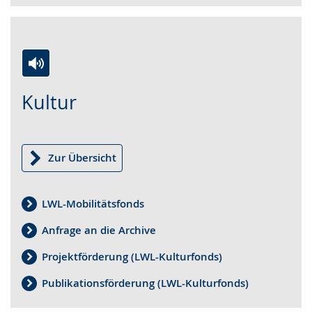
Zur
Aktiviere
Ein
Kultur
Leichten
Audio-
Video
Sprache
Unterstützung.
in
wechseln.
Deutscher
Gebärdensprache
Zur Übersicht
wird
angezeigt.
LWL-Mobilitätsfonds
Anfrage an die Archive
Projektförderung (LWL-Kulturfonds)
Publikationsförderung (LWL-Kulturfonds)