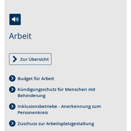
Zur
Aktiviere
Ein
Arbeit
Leichten
Audio-
Video
Sprache
Unterstützung.
in
wechseln.
Deutscher
Gebärdensprache
Zur Übersicht
wird
angezeigt.
Budget für Arbeit
Kündigungsschutz für Menschen mit
Behinderung
Inklusionsbetriebe - Anerkennung zum
Personenkreis
Zuschuss zur Arbeitsplatzgestaltung