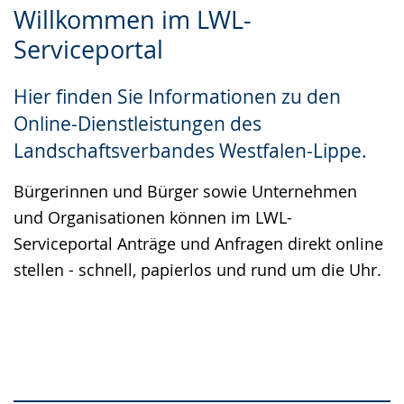
Willkommen im LWL-
Leichten
Audio-
Video
Serviceportal
Sprache
Unterstützung.
in
wechseln.
Deutscher
Hier finden Sie Informationen zu den
Gebärdensprache
Online-Dienstleistungen des
wird
Landschaftsverbandes Westfalen-Lippe.
angezeigt.
Bürgerinnen und Bürger sowie Unternehmen
und Organisationen können im LWL-
Serviceportal Anträge und Anfragen direkt online
stellen - schnell, papierlos und rund um die Uhr.