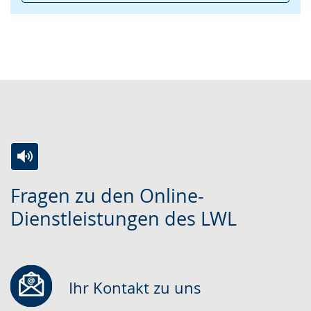
Zur
Aktiviere
Ein
Fragen zu den Online-
Leichten
Audio-
Video
Dienstleistungen des LWL
Sprache
Unterstützung.
in
wechseln.
Deutscher
Gebärdensprache
wird
Ihr Kontakt zu uns
angezeigt.