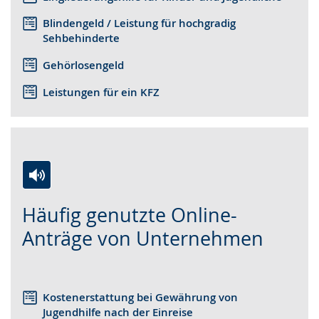
Blindengeld / Leistung für hochgradig
Sehbehinderte
Gehörlosengeld
Leistungen für ein KFZ
Zur
Aktiviere
Ein
Häufig genutzte Online-
Leichten
Audio-
Video
Sprache
Unterstützung.
in
Anträge von Unternehmen
wechseln.
Deutscher
Gebärdensprache
wird
Kostenerstattung bei Gewährung von
angezeigt.
Jugendhilfe nach der Einreise