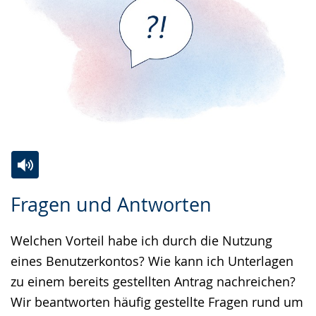
Zur
Aktiviere
Ein
Fragen und Antworten
Leichten
Audio-
Video
Sprache
Unterstützung.
in
Welchen Vorteil habe ich durch die Nutzung
wechseln.
Deutscher
eines Benutzerkontos? Wie kann ich Unterlagen
Gebärdensprache
zu einem bereits gestellten Antrag nachreichen?
wird
Wir beantworten häufig gestellte Fragen rund um
angezeigt.