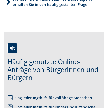
erhalten Sie in den häufig gestellten Fragen
Zur
Aktiviere
Ein
Häufig genutzte Online-
Leichten
Audio-
Video
Sprache
Unterstützung.
in
Anträge von Bürgerinnen und
wechseln.
Deutscher
Bürgern
Gebärdensprache
wird
angezeigt.
Eingliederungshilfe für volljährige Menschen
Eingliederungshilfe für Kinder und Jugendliche