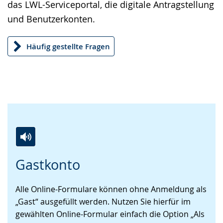
das LWL-Serviceportal, die digitale Antragstellung
und Benutzerkonten.
Häufig gestellte Fragen
Zur
Aktiviere
Ein
Gastkonto
Leichten
Audio-
Video
Sprache
Unterstützung.
in
Alle Online-Formulare können ohne Anmeldung als
wechseln.
Deutscher
„Gast“ ausgefüllt werden. Nutzen Sie hierfür im
Gebärdensprache
gewählten Online-Formular einfach die Option „Als
wird