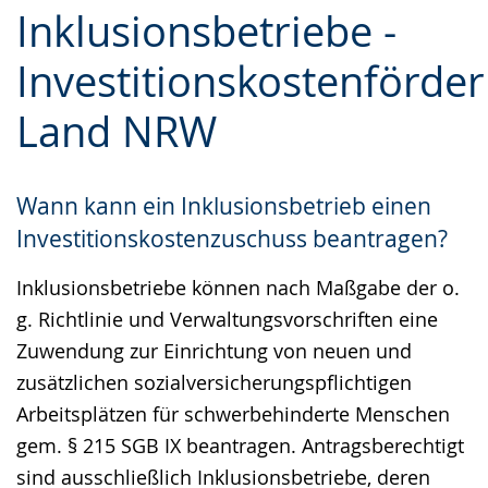
Inklusionsbetriebe -
Leichten
Audio-
Video
Sprache
Unterstützung.
in
Investitionskostenförde
wechseln.
Deutscher
Land NRW
Gebärdensprache
wird
angezeigt.
Wann kann ein Inklusionsbetrieb einen
Investitionskostenzuschuss beantragen?
Inklusionsbetriebe können nach Maßgabe der o.
g. Richtlinie und Verwaltungsvorschriften eine
Zuwendung zur Einrichtung von neuen und
zusätzlichen sozialversicherungspflichtigen
Arbeitsplätzen für schwerbehinderte Menschen
gem. § 215 SGB IX beantragen. Antragsberechtigt
sind ausschließlich Inklusionsbetriebe, deren