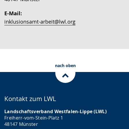
a
wird
c
angezeigt.
E-Mail:
h
inklusionsamt-arbeit@lwl.org
e
w
i
r
d
nach oben
a
n
g
e
Kontakt zum LWL
z
Landschaftsverband Westfalen-Lippe (LWL)
e
Freiherr-vom-Stein-Platz 1
i
48147 Münster