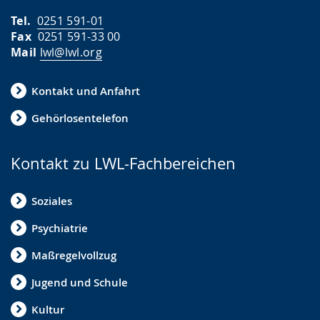
g
Tel.
0251 591-01
t
Fax
0251 591-33 00
.
Mail
lwl@lwl.org
Kontakt und Anfahrt
Gehörlosentelefon
Kontakt zu LWL-Fachbereichen
Soziales
Psychiatrie
Maßregelvollzug
Jugend und Schule
Kultur