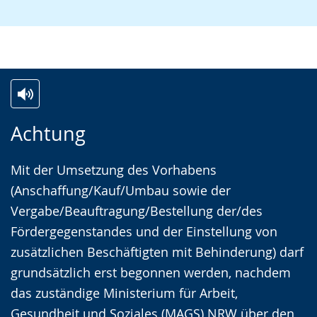
Zur
Aktiviere
Ein
Achtung
Leichten
Audio-
Video
Sprache
Unterstützung.
in
Mit der Umsetzung des Vorhabens
wechseln.
Deutscher
(Anschaffung/Kauf/Umbau sowie der
Gebärdensprache
Vergabe/Beauftragung/Bestellung der/des
wird
Fördergegenstandes und der Einstellung von
angezeigt.
zusätzlichen Beschäftigten mit Behinderung) darf
grundsätzlich erst begonnen werden, nachdem
das zuständige Ministerium für Arbeit,
Gesundheit und Soziales (MAGS) NRW über den