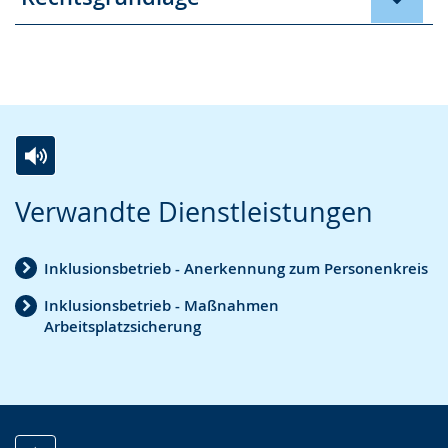
Zur
Aktiviere
Ein
Verwandte Dienstleistungen
Leichten
Audio-
Video
Sprache
Unterstützung.
in
Inklusionsbetrieb - Anerkennung zum Personenkreis
wechseln.
Deutscher
Gebärdensprache
Inklusionsbetrieb - Maßnahmen
Arbeitsplatzsicherung
wird
angezeigt.