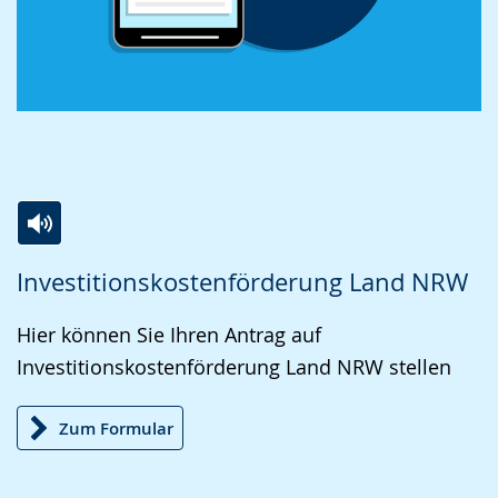
Zur
Aktiviere
Ein
Investitionskostenförderung Land NRW
Leichten
Audio-
Video
Sprache
Unterstützung.
in
Hier können Sie Ihren Antrag auf
wechseln.
Deutscher
Investitionskostenförderung Land NRW stellen
Gebärdensprache
wird
Zum Formular
angezeigt.