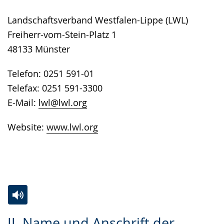
Landschaftsverband Westfalen-Lippe (LWL)
Freiherr-vom-Stein-Platz 1
48133 Münster
Telefon: 0251 591-01
Telefax: 0251 591-3300
E-Mail:
lwl@lwl.org
Website:
www.lwl.org
Zur
Aktiviere
Ein
II. Name und Anschrift der