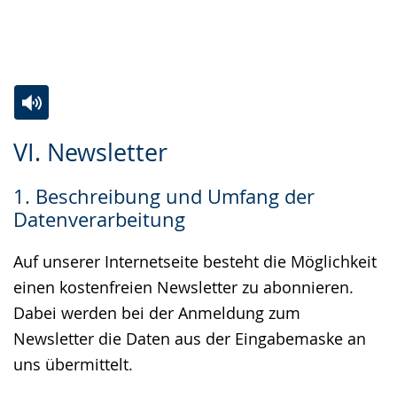
Zur
Aktiviere
Ein
VI. Newsletter
Leichten
Audio-
Video
Sprache
Unterstützung.
in
1. Beschreibung und Umfang der
wechseln.
Deutscher
Datenverarbeitung
Gebärdensprache
wird
Auf unserer Internetseite besteht die Möglichkeit
angezeigt.
einen kostenfreien Newsletter zu abonnieren.
Dabei werden bei der Anmeldung zum
Newsletter die Daten aus der Eingabemaske an
uns übermittelt.