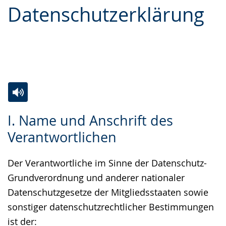
Datenschutzerklärung
Leichten
Audio-
Video
Sprache
Unterstützung.
in
wechseln.
Deutscher
Gebärdensprache
wird
angezeigt.
Zur
Aktiviere
Ein
I. Name und Anschrift des
Leichten
Audio-
Video
Verantwortlichen
Sprache
Unterstützung.
in
wechseln.
Deutscher
Der Verantwortliche im Sinne der Datenschutz-
Gebärdensprache
Grundverordnung und anderer nationaler
wird
Datenschutzgesetze der Mitgliedsstaaten sowie
angezeigt.
sonstiger datenschutzrechtlicher Bestimmungen
ist der: