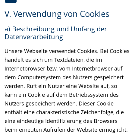
Zur
Aktiviere
Ein
V. Verwendung von Cookies
Leichten
Audio-
Video
Sprache
Unterstützung.
in
a) Beschreibung und Umfang der
wechseln.
Deutscher
Datenverarbeitung
Gebärdensprache
wird
Unsere Webseite verwendet Cookies. Bei Cookies
angezeigt.
handelt es sich um Textdateien, die im
Internetbrowser bzw. vom Internetbrowser auf
dem Computersystem des Nutzers gespeichert
werden. Ruft ein Nutzer eine Website auf, so
kann ein Cookie auf dem Betriebssystem des
Nutzers gespeichert werden. Dieser Cookie
enthält eine charakteristische Zeichenfolge, die
eine eindeutige Identifizierung des Browsers
beim erneuten Aufrufen der Website ermöglicht.