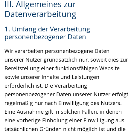
III. Allgemeines zur
Leichten
Audio-
Video
Datenverarbeitung
Sprache
Unterstützung.
in
wechseln.
Deutscher
1. Umfang der Verarbeitung
Gebärdensprache
personenbezogener Daten
wird
angezeigt.
Wir verarbeiten personenbezogene Daten
unserer Nutzer grundsätzlich nur, soweit dies zur
Bereitstellung einer funktionsfähigen Website
sowie unserer Inhalte und Leistungen
erforderlich ist. Die Verarbeitung
personenbezogener Daten unserer Nutzer erfolgt
regelmäßig nur nach Einwilligung des Nutzers.
Eine Ausnahme gilt in solchen Fällen, in denen
eine vorherige Einholung einer Einwilligung aus
tatsächlichen Gründen nicht möglich ist und die