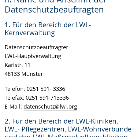
Leichten
Audio-
Video
Datenschutzbeauftragten
Sprache
Unterstützung.
in
wechseln.
Deutscher
1. Für den Bereich der LWL-
Gebärdensprache
Kernverwaltung
wird
angezeigt.
Datenschutzbeauftragter
LWL-Hauptverwaltung
Karlstr. 11
48133 Münster
Telefon: 0251 591- 3336
Telefax: 0251 591-713336
E-Mail:
datenschutz@lwl.org
2. Für den Bereich der LWL-Kliniken,
LWL- Pflegezentren, LWL-Wohnverbünde
und den LWL-Maßregelvollzugskliniken